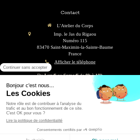
Contact
L’Atelier du Corps
Imp. le Jas du Rigaou
Numéro 115
83470
Saint-Maximin-la-Sainte-Baume
France
Afficher le téléphone
Du
Lundi
au
Samedi
de
9h
à
19h
Plan du site
Mentions légales
Création et référencement du site par Simplébo
MENU